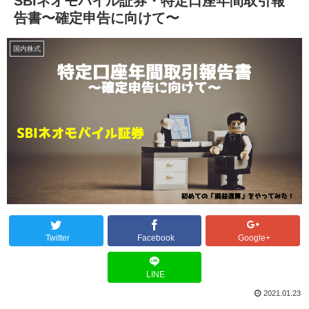
SBIネオモバイル証券・特定口座年間取引報
告書〜確定申告に向けて〜
国内株式
Twitter
Facebook
Google+
LINE
2021.01.23