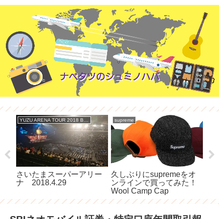
YUZU ARENA TOUR 2018 BIG YELL
supreme
ゆず 
ツア
さいたまスーパーアリー
久しぶりにsupremeをオ
い
手喝
ナ 2018.4.29
ンラインで買ってみた！
ド
行
Wool Camp Cap
タ