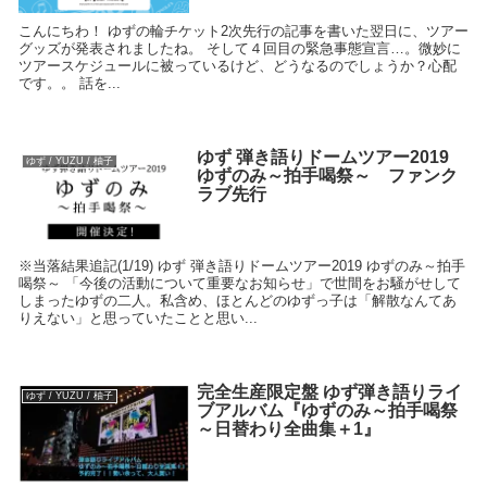
こんにちわ！ ゆずの輪チケット2次先行の記事を書いた翌日に、ツアー
グッズが発表されましたね。 そして４回目の緊急事態宣言…。微妙に
ツアースケジュールに被っているけど、どうなるのでしょうか？心配
です。。 話を...
ゆず 弾き語りドームツアー2019
ゆず / YUZU / 柚子
ゆずのみ～拍手喝祭～ ファンク
ラブ先行
※当落結果追記(1/19) ゆず 弾き語りドームツアー2019 ゆずのみ～拍手
喝祭～ 「今後の活動について重要なお知らせ」で世間をお騒がせして
しまったゆずの二人。私含め、ほとんどのゆずっ子は「解散なんてあ
りえない」と思っていたことと思い...
完全生産限定盤 ゆず弾き語りライ
ゆず / YUZU / 柚子
ブアルバム『ゆずのみ～拍手喝祭
～日替わり全曲集＋1』