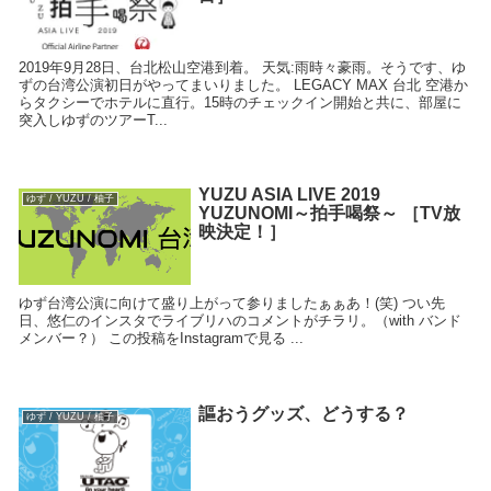
2019年9月28日、台北松山空港到着。 天気:雨時々豪雨。そうです、ゆ
ずの台湾公演初日がやってまいりました。 LEGACY MAX 台北 空港か
らタクシーでホテルに直行。15時のチェックイン開始と共に、部屋に
突入しゆずのツアーT...
YUZU ASIA LIVE 2019
ゆず / YUZU / 柚子
YUZUNOMI～拍手喝祭～ ［TV放
映決定！］
ゆず台湾公演に向けて盛り上がって参りましたぁぁあ！(笑) つい先
日、悠仁のインスタでライブリハのコメントがチラリ。（with バンド
メンバー？） この投稿をInstagramで見る ...
謳おうグッズ、どうする？
ゆず / YUZU / 柚子