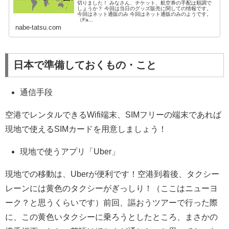
切りました！ みなさん、チケット、航空券の手配は順調で
しょうか？ 今回は当日のグッズ販売に関しての情報です。
今回はネット通販のみ 今回はネット通販のみのようです。
（Fa...
nabe-tatsu.com
日本で準備しておくもの・こと
通信手段
空港でレンタルできるWifi端末、SIMフリーの端末であれば
現地で使えるSIMカードを用意しましょう！
現地で使うアプリ「Uber」
現地での移動は、Uberが便利です！空港到着後、タクシー
レーンには黄色のタクシーがぎっしり！（ここはニューヨ
ーク？と思うくらいです）前回、謳おうツアーで行った際
に、この黄色いタクシーに乗ろうとしたところ、まさかの