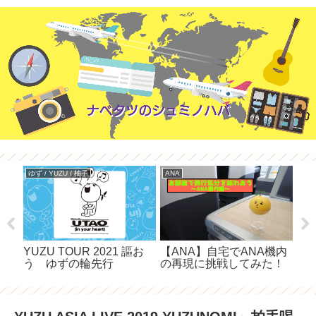
ゆず / YUZU / 柚子
ANA
ゆず 
YUZU TOUR 2021 謳お
【ANA】自宅でANA機内
YUZ
う ゆずの輪先行
の再現に挑戦してみた！
YU
［
編