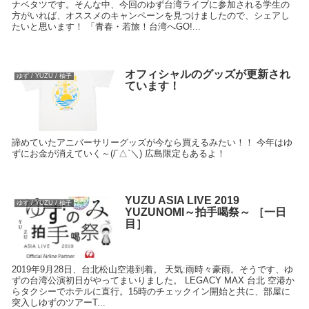
ナベタツです。そんな中、今回のゆず台湾ライブに参加される学生の
方がいれば、オススメのキャンペーンを見つけましたので、シェアし
たいと思います！ 「青春・若旅！台湾へGO!...
オフィシャルのグッズが更新され
ゆず / YUZU / 柚子
ています！
諦めていたアニバーサリーグッズが今なら買えるみたい！！ 今年はゆ
ずにお金が消えていく～(/´△`＼) 広島限定もあるよ！
YUZU ASIA LIVE 2019
ゆず / YUZU / 柚子
YUZUNOMI～拍手喝祭～ ［一日
目］
2019年9月28日、台北松山空港到着。 天気:雨時々豪雨。そうです、ゆ
ずの台湾公演初日がやってまいりました。 LEGACY MAX 台北 空港か
らタクシーでホテルに直行。15時のチェックイン開始と共に、部屋に
突入しゆずのツアーT...