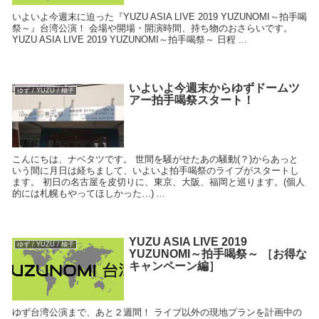
いよいよ今週末に迫った『YUZU ASIA LIVE 2019 YUZUNOMI～拍手喝
祭～』台湾公演！ 会場や開場・開演時間、持ち物のおさらいです。
YUZU ASIA LIVE 2019 YUZUNOMI～拍手喝祭～ 日程 ...
いよいよ今週末からゆずドームツ
ゆず / YUZU / 柚子
アー拍手喝祭スタート！
こんにちは、ナベタツです。 世間を騒がせたあの騒動(？)からあっと
いう間に月日は経ちまして、いよいよ拍手喝祭のライブがスタートし
ます。 初日の名古屋を皮切りに、東京、大阪、福岡と巡ります。(個人
的には札幌もやってほしかった…) ...
YUZU ASIA LIVE 2019
ゆず / YUZU / 柚子
YUZUNOMI～拍手喝祭～ ［お得な
キャンペーン編］
ゆず台湾公演まで、あと２週間！ ライブ以外の現地プランを計画中の