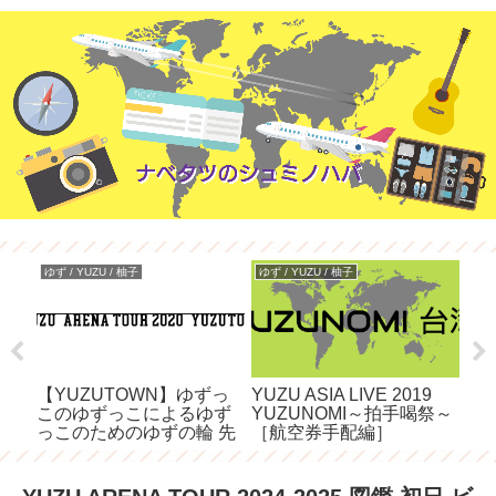
ゆず / YUZU / 柚子
ゆず / YUZU / 柚子
海外旅
のコ
【YUZUTOWN】ゆずっ
YUZU ASIA LIVE 2019
ニ
も
このゆずっこによるゆず
YUZUNOMI～拍手喝祭～
ダ
っこのためのゆずの輪 先
［航空券手配編］
行予約まとめ