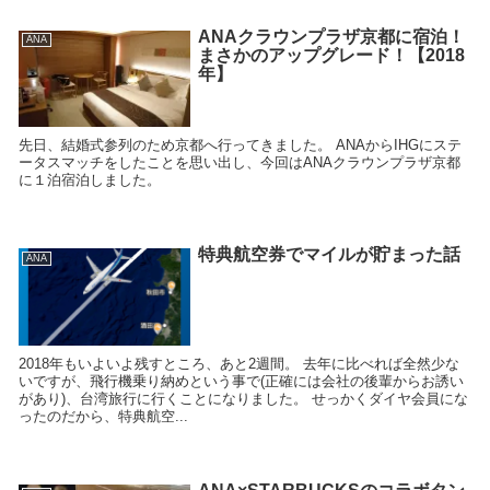
ANAクラウンプラザ京都に宿泊！
ANA
まさかのアップグレード！【2018
年】
先日、結婚式参列のため京都へ行ってきました。 ANAからIHGにステ
ータスマッチをしたことを思い出し、今回はANAクラウンプラザ京都
に１泊宿泊しました。
特典航空券でマイルが貯まった話
ANA
2018年もいよいよ残すところ、あと2週間。 去年に比べれば全然少な
いですが、飛行機乗り納めという事で(正確には会社の後輩からお誘い
があり)、台湾旅行に行くことになりました。 せっかくダイヤ会員にな
ったのだから、特典航空...