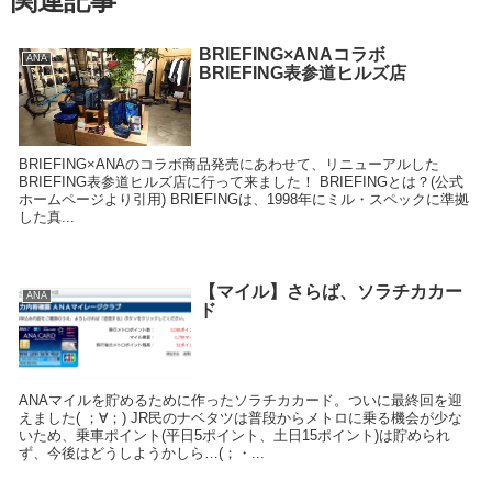
関連記事
BRIEFING×ANAコラボ
ANA
BRIEFING表参道ヒルズ店
BRIEFING×ANAのコラボ商品発売にあわせて、リニューアルした
BRIEFING表参道ヒルズ店に行って来ました！ BRIEFINGとは？(公式
ホームページより引用) BRIEFINGは、1998年にミル・スペックに準拠
した真...
【マイル】さらば、ソラチカカー
ANA
ド
ANAマイルを貯めるために作ったソラチカカード。ついに最終回を迎
えました( ；∀；) JR民のナベタツは普段からメトロに乗る機会が少な
いため、乗車ポイント(平日5ポイント、土日15ポイント)は貯められ
ず、今後はどうしようかしら…(；・...