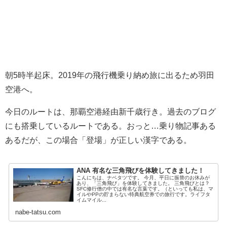
朝5時半起床。2019年の飛行機乗り納め旅に出るため羽田
空港へ。
今日のルートは、那覇空港経由新千歳行き。
過去のブログ
にも搭乗しているルートである。おっと…乗り物記事ある
あるだが、この場合「登場」が正しい漢字である。
ANA 有名な三角飛びを体験してきました！
こんにちは、ナベタツです。 今月、平日に振替のお休みが
あり、「三角飛び」を体験してきました。 三角飛びとは？
SFC修行僧の中では有名な言葉です。（といっても私は、マ
イルやPPの貯まらない特典航空券での旅行です。ライフタ
イムマイル...
nabe-tatsu.com