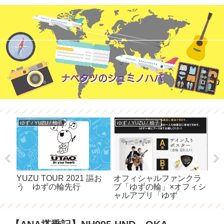
ゆず / YUZU / 柚子
ゆず / YUZU / 柚子
AN
シー
YUZU TOUR 2021 謳お
オフィシャルファンクラ
BR
う ゆずの輪先行
ブ「ゆずの輪」×オフィシ
BR
ャルアプリ「ゆず
友/YUZUYOU」W会員キ
ャンペーン