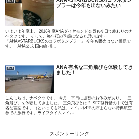
ANA×STARBUCKSのコラボタン
ANA
ブラーは今年も出ないみたい
いよいよ年度末。 2018年度ANAダイヤモンド会員も今日で終わりのナ
ベタツです。 そして、毎年桜の季節になると思い出す‥
「ANA×STARBUCKSのコラボタンブラー」 今年も販売はない模様で
す。 ANA公式 国内線 機...
ANA 有名な三角飛びを体験してき
ANA
ました！
こんにちは、ナベタツです。 今月、平日に振替のお休みがあり、「三
角飛び」を体験してきました。 三角飛びとは？ SFC修行僧の中では有
名な言葉です。（といっても私は、マイルやPPの貯まらない特典航空
券での旅行です。ライフタイムマイル...
スポンサーリンク