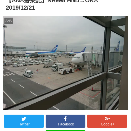
【ANA搭乗記】NH995 HND→OKA
2019/12/21
ANA
Twitter
Facebook
Google+